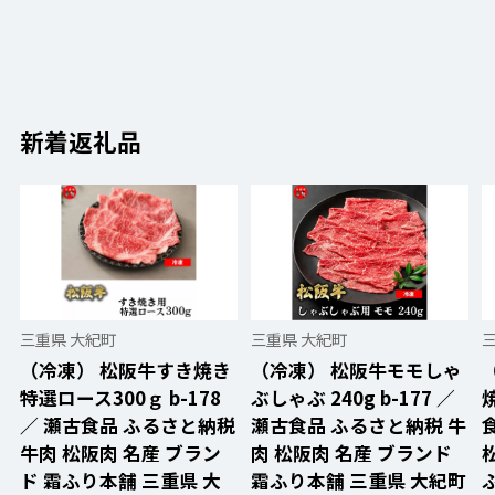
新着返礼品
三重県 大紀町
三重県 大紀町
（冷凍） 松阪牛すき焼き
（冷凍） 松阪牛モモしゃ
特選ロース300ｇ b-178
ぶしゃぶ 240g b-177 ／
焼
／ 瀬古食品 ふるさと納税
瀬古食品 ふるさと納税 牛
牛肉 松阪肉 名産 ブラン
肉 松阪肉 名産 ブランド
ド 霜ふり本舗 三重県 大
霜ふり本舗 三重県 大紀町