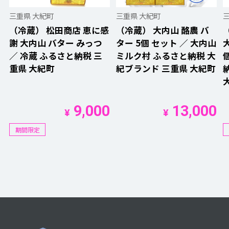
三重県 大紀町
三重県 大紀町
（冷蔵） 松田商店 恵に感
（冷蔵） 大内山 酪農 バ
謝 大内山 バター みっつ
ター 5個 セット ／ 大内山
／ 冷蔵 ふるさと納税 三
ミルク村 ふるさと納税 大
重県 大紀町
紀ブランド 三重県 大紀町
9,000
13,000
¥
¥
期間限定