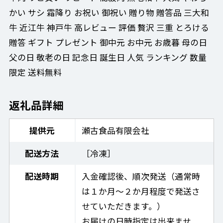
かい サシ 霜降り お祝い 御祝い 贈り物 贈答品 三大和
牛 近江牛 神戸牛 高レビュー 評価 贅沢 三重 とろける
贈答 ギフト プレゼント 御中元 お中元 お歳暮 母の日
父の日 敬老の日 記念日 誕生日 人気 ランキング 数量
限定 送料無料
返礼品詳細
提供元
瀬古食品有限会社
配送方法
［冷凍］
配送時期
入金確認後、順次発送（通常時
は１か月～２か月程度で発送さ
せていただきます。）
お届けの日時指定は出来ませ