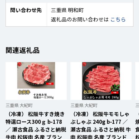
問い合わせ先
三重県 明和町
返礼品のお問い合わせは
こちら
関連返礼品
三重県 大紀町
三重県 大紀町
（冷凍） 松阪牛すき焼き
（冷凍） 松阪牛モモしゃ
特選ロース300ｇ b-178
ぶしゃぶ 240g b-177 ／
焼
／ 瀬古食品 ふるさと納税
瀬古食品 ふるさと納税 牛
牛肉 松阪肉 名産 ブラン
肉 松阪肉 名産 ブランド