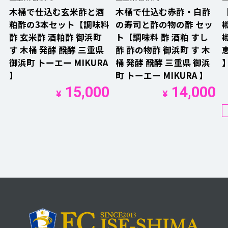
木桶で仕込む玄米酢と酒
木桶で仕込む赤酢・白酢
粕酢の3本セット【調味料
の寿司と酢の物の酢 セッ
酢 玄米酢 酒粕酢 御浜町
ト【調味料 酢 酒粕 すし
す 木桶 発酵 醗酵 三重県
酢 酢の物酢 御浜町 す 木
御浜町 トーエー MIKURA
桶 発酵 醗酵 三重県 御浜
】
町 トーエー MIKURA 】
15,000
14,000
¥
¥