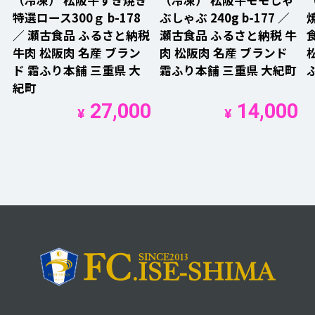
特選ロース300ｇ b-178
ぶしゃぶ 240g b-177 ／
焼
／ 瀬古食品 ふるさと納税
瀬古食品 ふるさと納税 牛
牛肉 松阪肉 名産 ブラン
肉 松阪肉 名産 ブランド
ド 霜ふり本舗 三重県 大
霜ふり本舗 三重県 大紀町
紀町
27,000
14,000
¥
¥