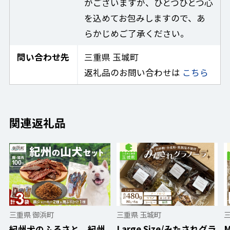
がございますが、ひとつひとつ心
を込めてお包みしますので、あ
らかじめご了承ください。
問い合わせ先
三重県 玉城町
返礼品のお問い合わせは
こちら
関連返礼品
三重県 御浜町
三重県 玉城町
紀州犬のふるさと 紀州
Large Size/みたされグラ
M