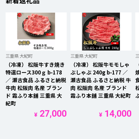
新着返礼品
三重県 大紀町
三重県 大紀町
（冷凍） 松阪牛すき焼き
（冷凍） 松阪牛モモしゃ
特選ロース300ｇ b-178
ぶしゃぶ 240g b-177 ／
焼
／ 瀬古食品 ふるさと納税
瀬古食品 ふるさと納税 牛
牛肉 松阪肉 名産 ブラン
肉 松阪肉 名産 ブランド
ド 霜ふり本舗 三重県 大
霜ふり本舗 三重県 大紀町
紀町
27,000
14,000
¥
¥