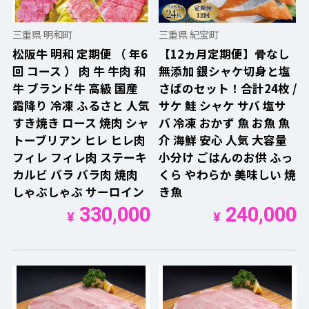
三重県 明和町
三重県 紀宝町
松阪牛 明和 定期便 （ 年6
【12ヵ月定期便】骨なし
回 コース ） 肉 牛 牛肉 和
無添加 銀シャケ切身と塩
牛 ブランド牛 高級 国産
さばのセット！合計24枚 /
霜降り 冷凍 ふるさと 人気
サケ 鮭 シャケ サバ 塩サ
すき焼き ロース 焼肉 シャ
バ 冷凍 おかず 魚 お魚 魚
トーブリアン ヒレ ヒレ肉
介 海鮮 安心 人気 大容量
フィレ フィレ肉 ステーキ
小分け ごはんのお供 ふっ
カルビ バラ バラ肉 焼肉
くら やわらか 美味しい 焼
しゃぶしゃぶ サーロイン
き魚
330,000
240,000
¥
¥