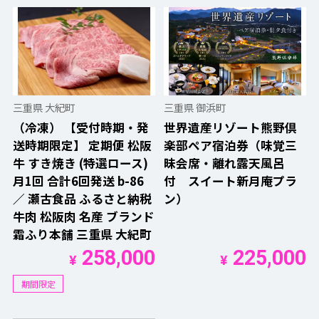
三重県 大紀町
三重県 御浜町
（冷凍） 【受付時期・発
世界遺産リゾート熊野倶
送時期限定】 定期便 松阪
楽部ペア宿泊券（味覚三
牛 すき焼き (特選ロース)
昧会席・離れ露天風呂
月1回 合計6回発送 b-86
付 スイート新月庵プラ
／ 瀬古食品 ふるさと納税
ン）
牛肉 松阪肉 名産 ブランド
霜ふり本舗 三重県 大紀町
258,000
225,000
¥
¥
期間限定