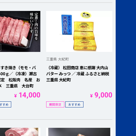
三重県 大紀町
牛すき焼き（モモ・バ
（冷蔵） 松田商店 恵に感謝 大内山
00ｇ／（冷凍）瀬古
バター みっつ ／ 冷蔵 ふるさと納税
認定 松阪肉 名産 お
三重県 大紀町
メ 三重県 大台町
14,000
9,000
¥
¥
すすめ
期間限定
おすすめ