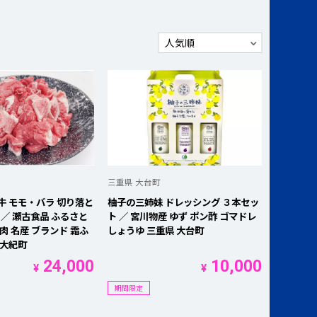
三重県 大台町
牛 モモ・バラ 切り落と
柚子の三姉妹 ドレッシング ３本セッ
05 ／ 瀬古食品 ふるさと
ト ／ 宮川物産 ゆず ポン酢 ゴマドレ
肉 名産 ブランド 霜ふ
しょうゆ 三重県 大台町
 大紀町
24,000
10,000
¥
¥
期間限定