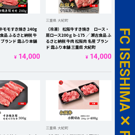
三重県 大紀町
牛モモすき焼き 240g
（冷凍） 松阪牛すき焼き ロース・
瀬古食品 ふるさと納税 牛
肩ロース200ｇ b-175 ／ 瀬古食品 ふ
産 ブランド 霜ふり本舗
るさと納税 牛肉 松阪肉 名産 ブラン
ド 霜ふり本舗 三重県 大紀町
14,000
14,000
¥
¥
三重県 大紀町