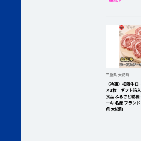
期間限定
三重県 大紀町
（冷凍）松阪牛ロー
×3枚 ギフト箱入り 
食品 ふるさと納税 
ーキ 名産 ブランド
県 大紀町