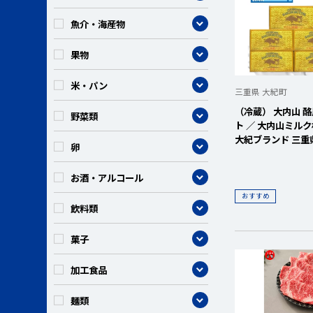
カテゴリー
魚介・海産物
カテゴリー
果物
カテゴリー
米・パン
三重県 大紀町
（冷蔵） 大内山 酪
カテゴリー
野菜類
ト ／ 大内山ミル
大紀ブランド 三重
カテゴリー
卵
カテゴリー
お酒・アルコール
おすすめ
カテゴリー
飲料類
カテゴリー
菓子
カテゴリー
加工食品
カテゴリー
麺類