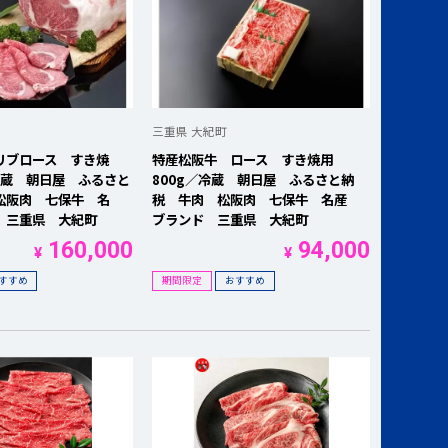
三重県 大紀町
リブロース すき焼
特産松阪牛 ロース すき焼用
冷蔵 朝日屋 ふるさと
800g／冷蔵 朝日屋 ふるさと納
松阪肉 七保牛 名
税 牛肉 松阪肉 七保牛 名産
 三重県 大紀町
ブランド 三重県 大紀町
160,000
94,000
¥
¥
すすめ
期間限定
おすすめ