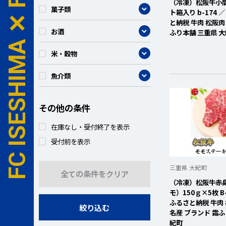
FC ISESHIMA ✕ FURUSATO NOZEI
（冷凍）松阪牛小間切
カテゴリー
菓子類
ト箱入り b-174 
と納税 牛肉 松阪肉
カテゴリー
お酒
ふり本舗 三重県 
カテゴリー
米・穀物
カテゴリー
魚介類
その他の条件
在庫なし・受付終了を表示
受付前を表示
三重県 大紀町
全ての条件をクリア
（冷凍）松阪牛赤
モ）150ｇ×5枚 B
ふるさと納税 牛肉
絞り込む
名産 ブランド 霜ふ
紀町