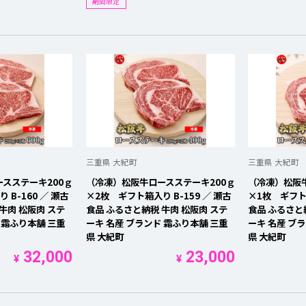
期間限定
三重県 大紀町
三重県 大紀町
スステーキ200ｇ
（冷凍）松阪牛ロースステーキ200ｇ
（冷凍）松阪牛
B-160 ／ 瀬古
×2枚 ギフト箱入り B-159 ／ 瀬古
×1枚 ギフト箱
牛肉 松阪肉 ステ
食品 ふるさと納税 牛肉 松阪肉 ステ
食品 ふるさと
 霜ふり本舗 三重
ーキ 名産 ブランド 霜ふり本舗 三重
ーキ 名産 ブ
県 大紀町
県 大紀町
32,000
23,000
¥
¥