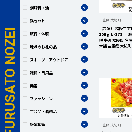
カテゴリー
調味料・油
カテゴリー
三重県 大紀町
鍋セット
（冷凍） 松阪牛す
カテゴリー
旅行・体験
300ｇ b-178 
税 牛肉 松阪肉 名
本舗 三重県 大紀町
カテゴリー
地域のお礼の品
カテゴリー
スポーツ・アウトドア
カテゴリー
雑貨・日用品
カテゴリー
美容
カテゴリー
ファッション
カテゴリー
工芸品・装飾品
カテゴリー
感謝状等
三重県 大紀町