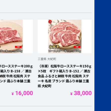
三重県 大紀町
ロースステーキ200ｇ
（冷凍）松阪牛ロースステーキ150ｇ
入り B-158 ／ 瀬古
×5枚 ギフト箱入り B-152 ／ 瀬古
納税 牛肉 松阪肉 ステ
食品 ふるさと納税 牛肉 松阪肉 ステ
ランド 霜ふり本舗 三重
ーキ 名産 ブランド 霜ふり本舗 三重
県 大紀町
16,000
38,000
¥
¥