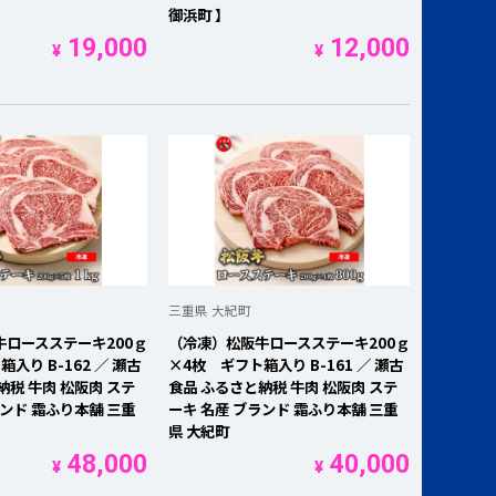
御浜町 】
19,000
12,000
¥
¥
三重県 大紀町
ロースステーキ200ｇ
（冷凍）松阪牛ロースステーキ200ｇ
入り B-162 ／ 瀬古
×4枚 ギフト箱入り B-161 ／ 瀬古
納税 牛肉 松阪肉 ステ
食品 ふるさと納税 牛肉 松阪肉 ステ
ランド 霜ふり本舗 三重
ーキ 名産 ブランド 霜ふり本舗 三重
県 大紀町
48,000
40,000
¥
¥