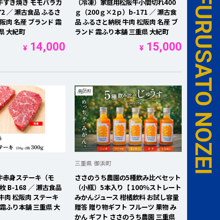
FC ISESHIMA ✕ FURUSATO NOZEI
牛すき焼き モモバラカ
（冷凍）家庭用松阪牛小間切れ400
172 ／ 瀬古食品 ふるさ
ｇ（200ｇ×2ｐ）b-171 ／ 瀬古食
阪肉 名産 ブランド 霜
品 ふるさと納税 牛肉 松阪肉 名産 ブ
県 大紀町
ランド 霜ふり本舗 三重県 大紀町
14,000
15,000
¥
¥
三重県 御浜町
牛赤身ステーキ（モ
ささのうち農園の5種飲み比べセット
枚 B-168 ／ 瀬古食品
（小瓶）5本入り【 100％ストレート
牛肉 松阪肉 ステーキ
みかんジュース 柑橘飲料 お試し容量
 霜ふり本舗 三重県 大
贈答 贈り物ギフト フルーツ 果物 み
かん ギフト ささのうち農園 三重県