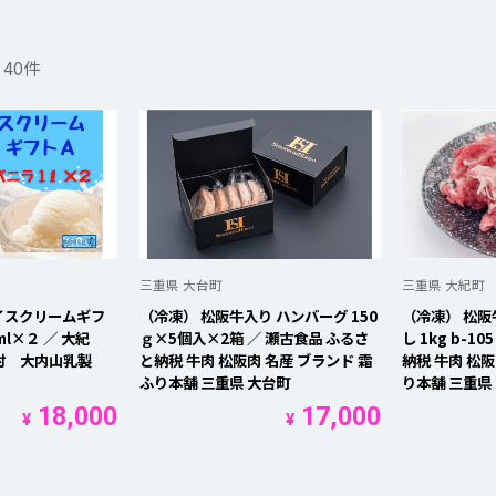
-
40
件
検索
三重県 大台町
三重県 大紀町
イスクリームギフ
（冷凍） 松阪牛入り ハンバーグ 150
（冷凍） 松阪
l×２ ／ 大紀
ｇ×5個入×2箱 ／ 瀬古食品 ふるさ
し 1kg b-1
村 大内山乳製
と納税 牛肉 松阪肉 名産 ブランド 霜
納税 牛肉 松阪
ふり本舗 三重県 大台町
り本舗 三重県
18,000
17,000
¥
¥