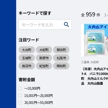
キーワードで探す
959
全
件
1
注目ワード
大台町
大紀町
御浜町
玉城町
熊野市
松阪市
三重県 大紀町
鳥羽市
紀宝町
明和町
（冷凍）大内山ア
トA バニラ1000m
町 大内山ミルク
寄附金額
品 大内山酪農
～10,000円
10,001円～20,000円
20,001円～50,000円