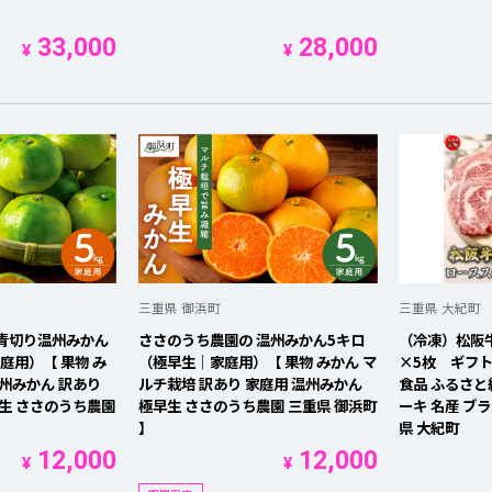
33,000
28,000
¥
¥
三重県 御浜町
三重県 大紀町
青切り温州みかん
ささのうち農園の 温州みかん5キロ
（冷凍）松阪牛
庭用）【 果物 み
（極早生｜家庭用）【 果物 みかん マ
×5枚 ギフト箱
温州みかん 訳あり
ルチ栽培 訳あり 家庭用 温州みかん
食品 ふるさと
早生 ささのうち農園
極早生 ささのうち農園 三重県 御浜町
ーキ 名産 ブ
】
県 大紀町
12,000
12,000
¥
¥