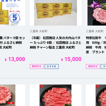
を開く
を開く
を開く
三重県 大紀町
三重県 大紀町
農 バター 5個 セッ
（冷蔵） 松田商店 人気の大内山バタ
特産松阪牛 
を開く
ク村 ふるさと納税
ー たっぷり 6個 ／ 松田商店 ふるさと
用 800g／
県 大紀町
納税 チャーン製法 三重県 大紀町
納税 牛肉 
を開く
産 ブランド
13,000
15,000
を開く
¥
¥
期間限定
おすすめ
期間限定
お
を開く
を開く
を開く
を開く