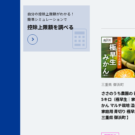
自分の控除上限額がわかる！
簡単シミュレーションで
控除上限額を調べる
三重県 御浜町
ささのうち農園の 
5キロ（極早生｜家
かん マルチ栽培 
家庭用 青切り 極
三重県 御浜町 】