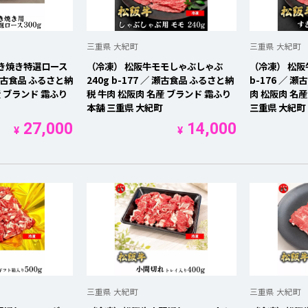
を開く
を開く
三重県 大紀町
三重県 大紀町
き焼き特選ロース
（冷凍） 松阪牛モモしゃぶしゃぶ
（冷凍） 松阪
を開く
／ 瀬古食品 ふるさと納
240g b-177 ／ 瀬古食品 ふるさと納
b-176 ／ 
産 ブランド 霜ふり
税 牛肉 松阪肉 名産 ブランド 霜ふり
肉 松阪肉 名
本舗 三重県 大紀町
三重県 大紀町
を開く
27,000
14,000
¥
¥
を開く
を開く
を開く
を開く
を開く
を開く
三重県 大紀町
三重県 大紀町