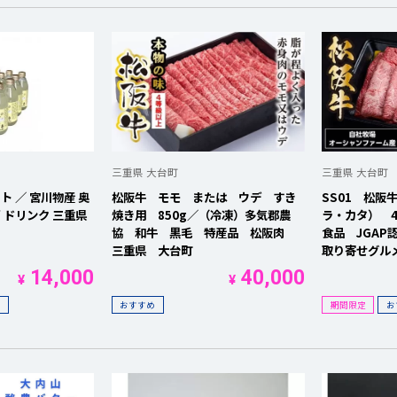
三重県 大台町
三重県 大台町
ト ／ 宮川物産 奥
松阪牛 モモ または ウデ すき
SS01 松阪
ず ドリンク 三重県
焼き用 850g／（冷凍）多気郡農
ラ・カタ） 4
協 和牛 黒毛 特産品 松阪肉
食品 JGAP
三重県 大台町
取り寄せグル
14,000
40,000
¥
¥
め
おすすめ
期間限定
お
を開く