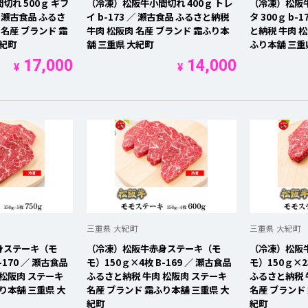
れ 500ｇ ギフ
（冷凍）松阪牛小間切れ 400ｇ トレ
（冷凍）松阪
を開く
／ 瀬古食品 ふるさ
イ b-173 ／ 瀬古食品 ふるさと納税
タ 300ｇ b-
 名産 ブランド 霜
牛肉 松阪肉 名産 ブランド 霜ふり本
と納税 牛肉 松
を開く
大紀町
舗 三重県 大紀町
ふり本舗 三重
17,000
14,000
¥
¥
を開く
を開く
三重県 大紀町
三重県 大紀町
身ステーキ（モ
（冷凍）松阪牛赤身ステーキ（モ
（冷凍）松阪
-170 ／ 瀬古食品
モ）150ｇ×4枚 B-169 ／ 瀬古食品
モ）150ｇ×2
 松阪肉 ステーキ
ふるさと納税 牛肉 松阪肉 ステーキ
ふるさと納税 
り本舗 三重県 大
名産 ブランド 霜ふり本舗 三重県 大
名産 ブランド
紀町
紀町