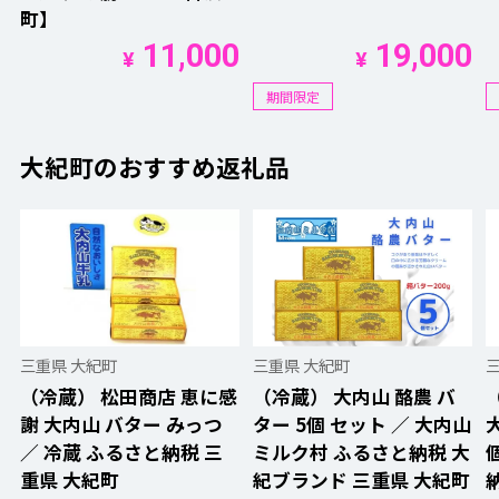
町】
11,000
19,000
¥
¥
期間限定
大紀町のおすすめ返礼品
三重県 大紀町
三重県 大紀町
（冷蔵） 松田商店 恵に感
（冷蔵） 大内山 酪農 バ
謝 大内山 バター みっつ
ター 5個 セット ／ 大内山
／ 冷蔵 ふるさと納税 三
ミルク村 ふるさと納税 大
重県 大紀町
紀ブランド 三重県 大紀町