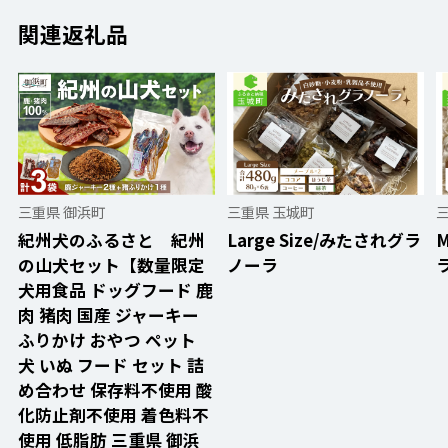
関連返礼品
三重県 御浜町
三重県 玉城町
紀州犬のふるさと 紀州
Large Size/みたされグラ
M
の山犬セット【数量限定
ノーラ
犬用食品 ドッグフード 鹿
肉 猪肉 国産 ジャーキー
ふりかけ おやつ ペット
犬 いぬ フード セット 詰
め合わせ 保存料不使用 酸
化防止剤不使用 着色料不
使用 低脂肪 三重県 御浜