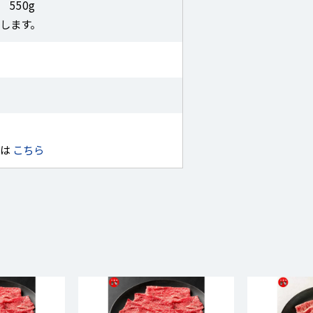
550g
します。
せは
こちら