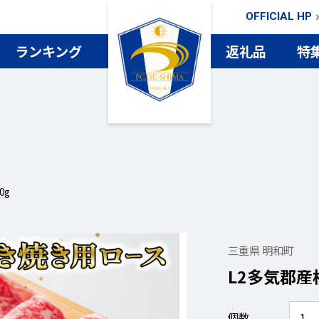
OFFICIAL HP
ランキング
返礼品
特
検索
0g
三重県 明和町
L2多気郡産
個数