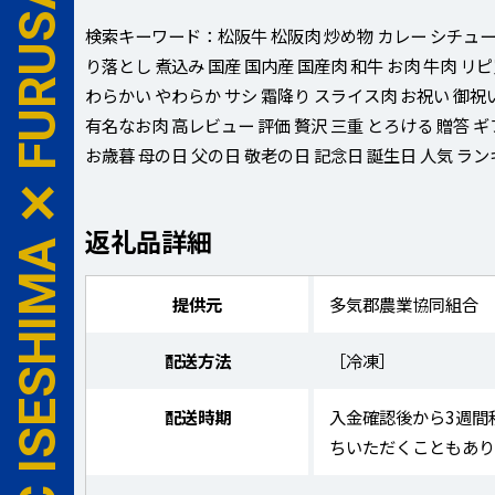
FC ISESHIMA ✕ FURUSATO NOZEI
検索キーワード：松阪牛 松阪肉 炒め物 カレー シチュー
り落とし 煮込み 国産 国内産 国産肉 和牛 お肉 牛肉 リ
わらかい やわらか サシ 霜降り スライス肉 お祝い 御祝
有名なお肉 高レビュー 評価 贅沢 三重 とろける 贈答 ギ
お歳暮 母の日 父の日 敬老の日 記念日 誕生日 人気 ラ
返礼品詳細
提供元
多気郡農業協同組合
配送方法
［冷凍］
配送時期
入金確認後から3週間
ちいただくこともあ