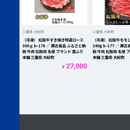
三重県 大紀町
三重県 大紀町
（冷凍） 松阪牛すき焼き特選ロース
（冷凍） 松阪牛モモ
300ｇ b-178 ／ 瀬古食品 ふるさと納
240g b-177 ／ 
税 牛肉 松阪肉 名産 ブランド 霜ふり
税 牛肉 松阪肉 名産 
本舗 三重県 大紀町
本舗 三重県 大紀町
27,000
¥