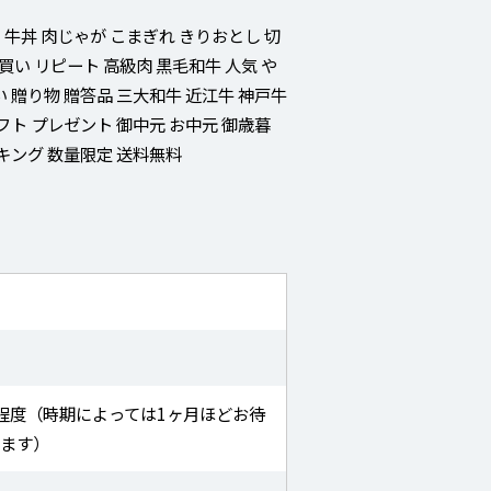
 牛丼 肉じゃが こまぎれ きりおとし 切
ピ買い リピート 高級肉 黒毛和牛 人気 や
い 贈り物 贈答品 三大和牛 近江牛 神戸牛
フト プレゼント 御中元 お中元 御歳暮
ンキング 数量限定 送料無料
程度（時期によっては1ヶ月ほどお待
ります）