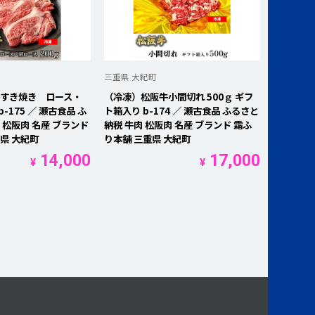
三重県 大紀町
牛すき焼き ロース・
（冷凍）松阪牛小間切れ 500ｇ ギフ
b-175 ／ 瀬古食品 ふ
ト箱入り b-174 ／ 瀬古食品 ふるさと
 松阪肉 名産 ブランド
納税 牛肉 松阪肉 名産 ブランド 霜ふ
県 大紀町
り本舗 三重県 大紀町
14,000
17,000
¥
¥