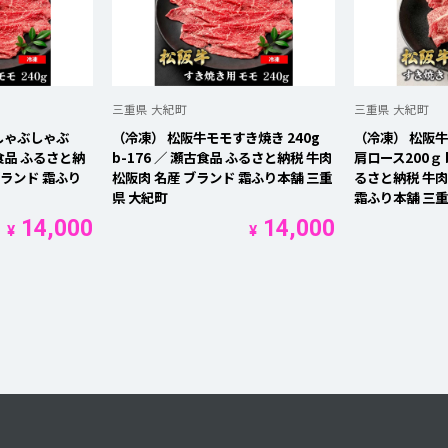
三重県 大紀町
三重県 大紀町
しゃぶしゃぶ
（冷凍） 松阪牛モモすき焼き 240g
（冷凍） 松阪
瀬古食品 ふるさと納
b-176 ／ 瀬古食品 ふるさと納税 牛肉
肩ロース200ｇ 
ブランド 霜ふり
松阪肉 名産 ブランド 霜ふり本舗 三重
るさと納税 牛肉
県 大紀町
霜ふり本舗 三重
14,000
14,000
¥
¥