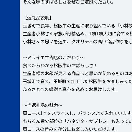
そんな味のすばらしさをぜひご堪能ください。
【返礼品説明】
玉城町で長年、松阪牛の生産に取り組んでいる「小林
生産者小林さん家族が丹精込め、1頭1頭大切に育てた
小林さんの思いを込め、クオリティの高い商品作りを
～ミライエ牛肉店のこだわり～
食べたらわかる松阪牛のすばらしさ！
生産者様のお顔が見える商品ほど思いが伝わるものは
玉城町で育て、玉城町で加工した松阪牛をお楽しみく
ふるさとへの感謝と真心を込めてお届けします。
～当返礼品の魅力～
肩ロース1本をスライスし、バランスよく入れています
もちろん希少部位の「ハネシタ・ザブトン」も入って
肩ロースの旨みを存分にお楽しみいただけます。