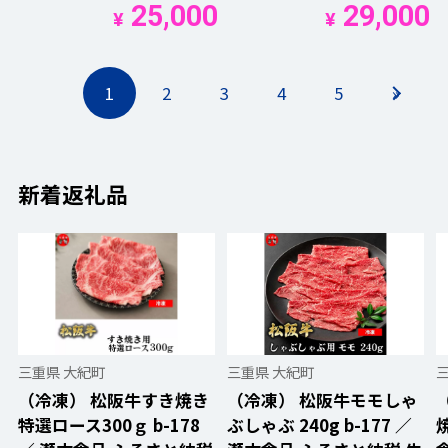
25,000
29,000
¥
¥
1
2
3
4
5
»
新着返礼品
三重県 大紀町
三重県 大紀町
（冷凍） 松阪牛すき焼き
（冷凍） 松阪牛モモしゃ
特選ロース300ｇ b-178
ぶしゃぶ 240g b-177 ／
焼