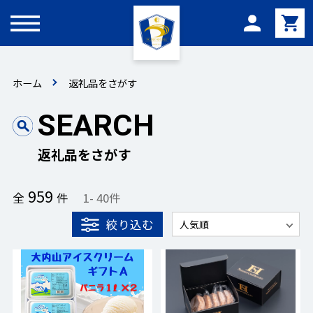
メニュー
ホーム
返礼品をさがす
SEARCH
返礼品をさがす
959
全
件
1
-
40
件
絞り込む