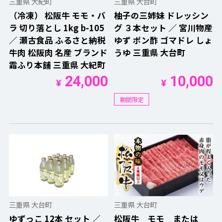
三重県 大紀町
三重県 大台町
（冷凍） 松阪牛 モモ・バ
柚子の三姉妹 ドレッシン
ラ 切り落とし 1kg b-105
グ ３本セット ／ 宮川物産
／ 瀬古食品 ふるさと納税
ゆず ポン酢 ゴマドレ しょ
牛肉 松阪肉 名産 ブランド
うゆ 三重県 大台町
霜ふり本舗 三重県 大紀町
24,000
10,000
¥
¥
期間限定
三重県 大台町
三重県 大台町
ゆずっこ 12本 セット ／
松阪牛 モモ または