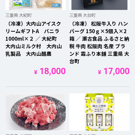
三重県 大紀町
三重県 大台町
（冷凍）大内山アイスク
（冷凍） 松阪牛入り ハン
リームギフトA バニラ
バーグ 150ｇ×5個入×2
1000ml×２ ／ 大紀町
箱 ／ 瀬古食品 ふるさと納
大内山ミルク村 大内山
税 牛肉 松阪肉 名産 ブラ
乳製品 大内山酪農
ンド 霜ふり本舗 三重県 大
台町
18,000
17,000
¥
¥