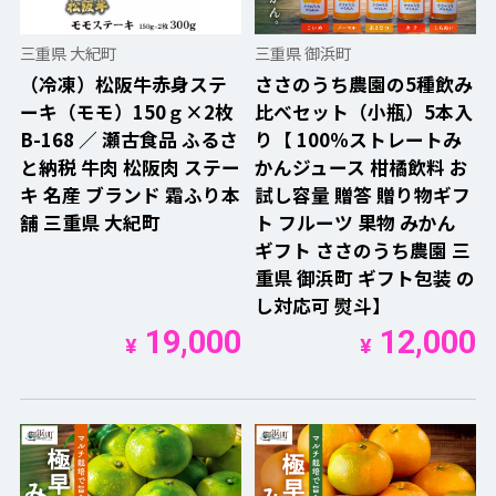
三重県 大紀町
三重県 御浜町
（冷凍）松阪牛赤身ステ
ささのうち農園の5種飲み
ーキ（モモ）150ｇ×2枚
比べセット（小瓶）5本入
B-168 ／ 瀬古食品 ふるさ
り【 100％ストレートみ
と納税 牛肉 松阪肉 ステー
かんジュース 柑橘飲料 お
キ 名産 ブランド 霜ふり本
試し容量 贈答 贈り物ギフ
舗 三重県 大紀町
ト フルーツ 果物 みかん
ギフト ささのうち農園 三
重県 御浜町 ギフト包装 の
し対応可 熨斗】
19,000
12,000
¥
¥