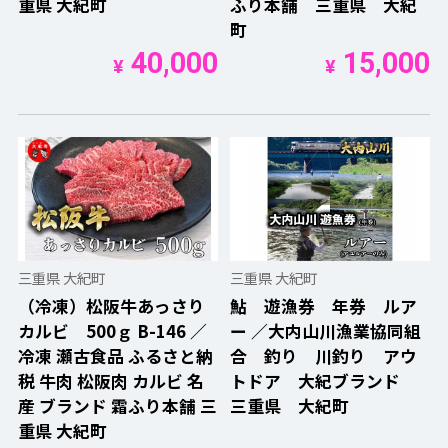
重県 大紀町
ふり本舗 三重県 大紀
町
40,000
15,000
¥
¥
三重県 大紀町
三重県 大紀町
（冷凍）松阪牛あっさり
鮎 遊漁券 年券 ルア
カルビ 500ｇ B-146 ／
ー ／大内山川漁業協同組
冷凍 瀬古食品 ふるさと納
合 釣り 川釣り アウ
税 牛肉 松阪肉 カルビ 名
トドア 大紀ブランド
産 ブランド 霜ふり本舗 三
三重県 大紀町
重県 大紀町