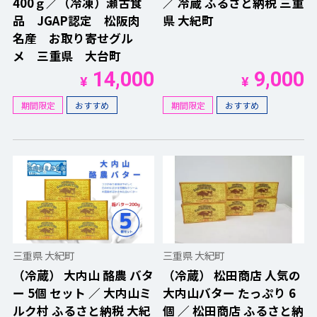
400ｇ／（冷凍）瀬古食
／ 冷蔵 ふるさと納税 三重
品 JGAP認定 松阪肉
県 大紀町
名産 お取り寄せグル
メ 三重県 大台町
14,000
9,000
¥
¥
期間限定
おすすめ
期間限定
おすすめ
三重県 大紀町
三重県 大紀町
（冷蔵） 大内山 酪農 バタ
（冷蔵） 松田商店 人気の
ー 5個 セット ／ 大内山ミ
大内山バター たっぷり 6
ルク村 ふるさと納税 大紀
個 ／ 松田商店 ふるさと納