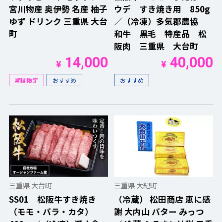
宮川物産 奥伊勢 名産 柚子
ウデ すき焼き用 850g
ゆず ドリンク 三重県 大台
／（冷凍）多気郡農協
町
和牛 黒毛 特産品 松
阪肉 三重県 大台町
14,000
40,000
¥
¥
期間限定
おすすめ
おすすめ
三重県 大台町
三重県 大紀町
SS01 松阪牛すき焼き
（冷蔵） 松田商店 恵に感
（モモ・バラ・カタ）
謝 大内山 バター みっつ