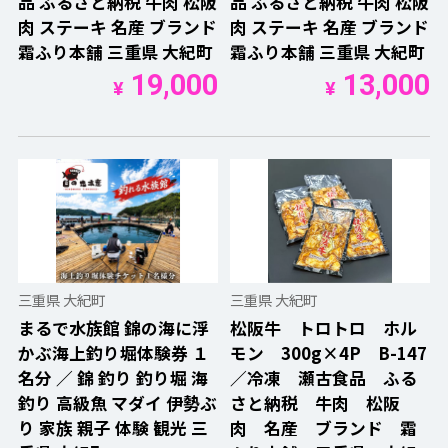
品 ふるさと納税 牛肉 松阪
品 ふるさと納税 牛肉 松阪
肉 ステーキ 名産 ブランド
肉 ステーキ 名産 ブランド
霜ふり本舗 三重県 大紀町
霜ふり本舗 三重県 大紀町
19,000
13,000
¥
¥
三重県 大紀町
三重県 大紀町
まるで水族館 錦の海に浮
松阪牛 トロトロ ホル
かぶ海上釣り堀体験券 １
モン 300g×4P B-147
名分 ／ 錦 釣り 釣り堀 海
／冷凍 瀬古食品 ふる
釣り 高級魚 マダイ 伊勢ぶ
さと納税 牛肉 松阪
り 家族 親子 体験 観光 三
肉 名産 ブランド 霜