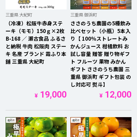
三重県 大紀町
三重県 御浜町
（冷凍）松阪牛赤身ステ
ささのうち農園の5種飲み
ーキ（モモ）150ｇ×2枚
比べセット（小瓶）5本入
B-168 ／ 瀬古食品 ふるさ
り【 100％ストレートみ
と納税 牛肉 松阪肉 ステー
かんジュース 柑橘飲料 お
キ 名産 ブランド 霜ふり本
試し容量 贈答 贈り物ギフ
舗 三重県 大紀町
ト フルーツ 果物 みかん
ギフト ささのうち農園 三
重県 御浜町 ギフト包装 の
し対応可 熨斗】
19,000
12,000
¥
¥