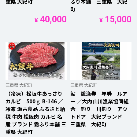
重県 大紀町
ふり本舗 三重県 大紀
町
40,000
15,000
¥
¥
三重県 大紀町
三重県 大紀町
（冷凍）松阪牛あっさり
鮎 遊漁券 年券 ルア
カルビ 500ｇ B-146 ／
ー ／大内山川漁業協同組
冷凍 瀬古食品 ふるさと納
合 釣り 川釣り アウ
税 牛肉 松阪肉 カルビ 名
トドア 大紀ブランド
産 ブランド 霜ふり本舗 三
三重県 大紀町
重県 大紀町