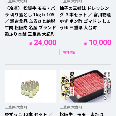
三重県 大紀町
三重県 大台町
（冷凍） 松阪牛 モモ・バ
柚子の三姉妹 ドレッシン
ラ 切り落とし 1kg b-105
グ ３本セット ／ 宮川物産
／ 瀬古食品 ふるさと納税
ゆず ポン酢 ゴマドレ しょ
牛肉 松阪肉 名産 ブランド
うゆ 三重県 大台町
霜ふり本舗 三重県 大紀町
24,000
10,000
¥
¥
期間限定
三重県 大台町
三重県 大台町
ゆずっこ 12本 セット ／
松阪牛 モモ または