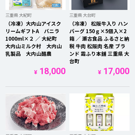
三重県 大紀町
三重県 大台町
（冷凍）大内山アイスク
（冷凍） 松阪牛入り ハン
リームギフトA バニラ
バーグ 150ｇ×5個入×2
1000ml×２ ／ 大紀町
箱 ／ 瀬古食品 ふるさと納
大内山ミルク村 大内山
税 牛肉 松阪肉 名産 ブラ
乳製品 大内山酪農
ンド 霜ふり本舗 三重県 大
台町
18,000
17,000
¥
¥