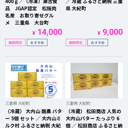
400ｇ／（冷凍）瀬古食
／ 冷蔵 ふるさと納税 三重
品 JGAP認定 松阪肉
県 大紀町
名産 お取り寄せグル
メ 三重県 大台町
14,000
9,000
¥
¥
期間限定
おすすめ
期間限定
おすすめ
三重県 大紀町
三重県 大紀町
（冷蔵） 大内山 酪農 バタ
（冷蔵） 松田商店 人気の
ー 5個 セット ／ 大内山ミ
大内山バター たっぷり 6
ルク村 ふるさと納税 大紀
個 ／ 松田商店 ふるさと納