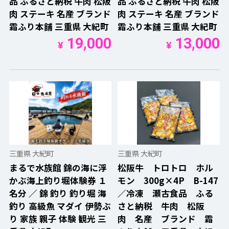
品 ふるさと納税 牛肉 松阪
品 ふるさと納税 牛肉 松阪
肉 ステーキ 名産 ブランド
肉 ステーキ 名産 ブランド
霜ふり本舗 三重県 大紀町
霜ふり本舗 三重県 大紀町
19,000
13,000
¥
¥
三重県 大紀町
三重県 大紀町
まるで水族館 錦の海に浮
松阪牛 トロトロ ホル
かぶ海上釣り堀体験券 １
モン 300g×4P B-147
名分 ／ 錦 釣り 釣り堀 海
／冷凍 瀬古食品 ふる
釣り 高級魚 マダイ 伊勢ぶ
さと納税 牛肉 松阪
り 家族 親子 体験 観光 三
肉 名産 ブランド 霜