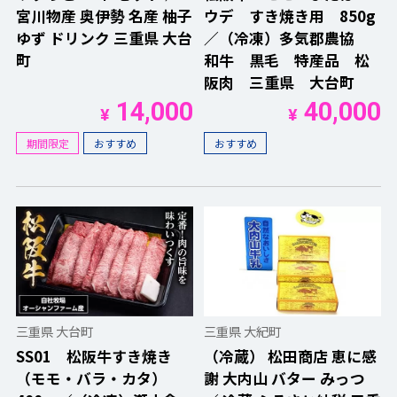
宮川物産 奥伊勢 名産 柚子
ウデ すき焼き用 850g
ゆず ドリンク 三重県 大台
／（冷凍）多気郡農協
町
和牛 黒毛 特産品 松
阪肉 三重県 大台町
14,000
40,000
¥
¥
期間限定
おすすめ
おすすめ
三重県 大台町
三重県 大紀町
SS01 松阪牛すき焼き
（冷蔵） 松田商店 恵に感
（モモ・バラ・カタ）
謝 大内山 バター みっつ