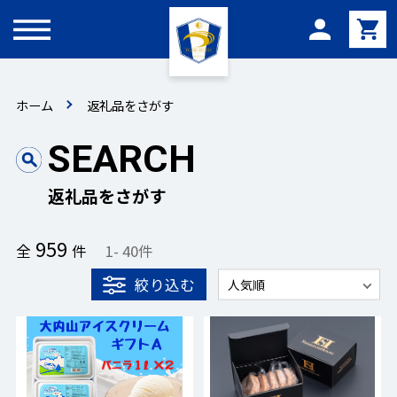
メニュー
ホーム
返礼品をさがす
SEARCH
返礼品をさがす
959
全
件
1
-
40
件
絞り込む