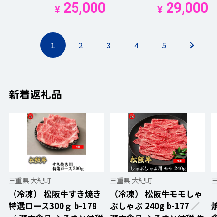
25,000
29,000
¥
¥
1
2
3
4
5
»
新着返礼品
三重県 大紀町
三重県 大紀町
（冷凍） 松阪牛すき焼き
（冷凍） 松阪牛モモしゃ
特選ロース300ｇ b-178
ぶしゃぶ 240g b-177 ／
焼