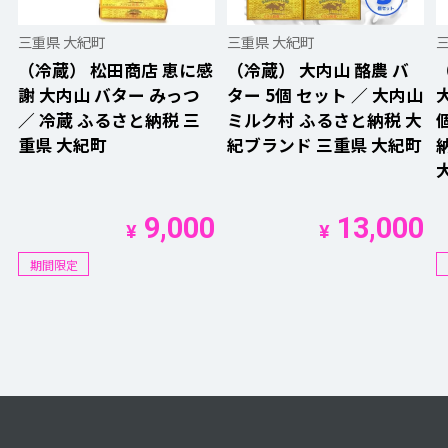
三重県 大紀町
三重県 大紀町
（冷蔵） 松田商店 恵に感
（冷蔵） 大内山 酪農 バ
謝 大内山 バター みっつ
ター 5個 セット ／ 大内山
／ 冷蔵 ふるさと納税 三
ミルク村 ふるさと納税 大
重県 大紀町
紀ブランド 三重県 大紀町
9,000
13,000
¥
¥
期間限定