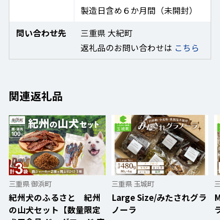
製造日含め６か月間（未開封）
問い合わせ先
三重県 大紀町
返礼品のお問い合わせは
こちら
関連返礼品
三重県 御浜町
三重県 玉城町
紀州犬のふるさと 紀州
Large Size/みたされグラ
M
の山犬セット【数量限定
ノーラ