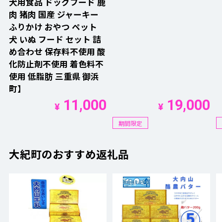
犬用食品 ドッグフード 鹿
肉 猪肉 国産 ジャーキー
ふりかけ おやつ ペット
犬 いぬ フード セット 詰
め合わせ 保存料不使用 酸
化防止剤不使用 着色料不
使用 低脂肪 三重県 御浜
町】
11,000
19,000
¥
¥
期間限定
大紀町のおすすめ返礼品