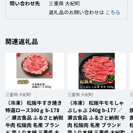
問い合わせ先
三重県 大紀町
返礼品のお問い合わせは
こちら
関連返礼品
三重県 大紀町
三重県 大紀町
（冷凍） 松阪牛すき焼き
（冷凍） 松阪牛モモしゃ
特選ロース300ｇ b-178
ぶしゃぶ 240g b-177 ／
焼
／ 瀬古食品 ふるさと納税
瀬古食品 ふるさと納税 牛
牛肉 松阪肉 名産 ブラン
肉 松阪肉 名産 ブランド
ド 霜ふり本舗 三重県 大
霜ふり本舗 三重県 大紀町