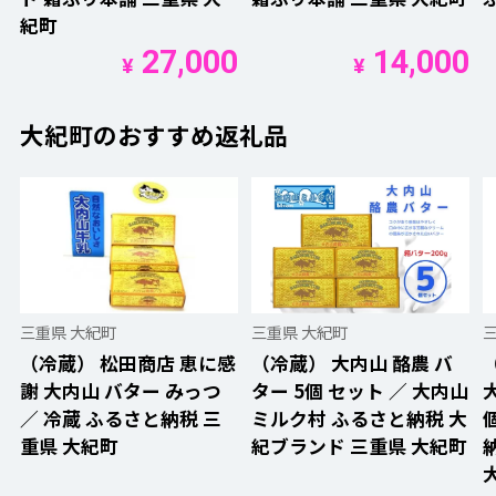
紀町
27,000
14,000
¥
¥
大紀町のおすすめ返礼品
三重県 大紀町
三重県 大紀町
（冷蔵） 松田商店 恵に感
（冷蔵） 大内山 酪農 バ
謝 大内山 バター みっつ
ター 5個 セット ／ 大内山
／ 冷蔵 ふるさと納税 三
ミルク村 ふるさと納税 大
重県 大紀町
紀ブランド 三重県 大紀町