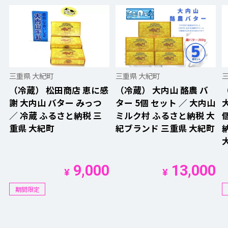
三重県 大紀町
三重県 大紀町
（冷蔵） 松田商店 恵に感
（冷蔵） 大内山 酪農 バ
謝 大内山 バター みっつ
ター 5個 セット ／ 大内山
／ 冷蔵 ふるさと納税 三
ミルク村 ふるさと納税 大
重県 大紀町
紀ブランド 三重県 大紀町
9,000
13,000
¥
¥
期間限定