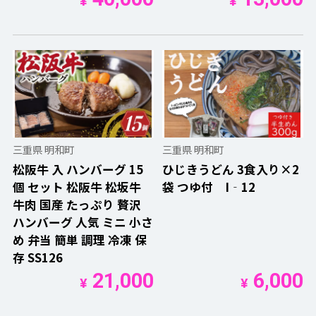
¥
¥
三重県 明和町
三重県 明和町
松阪牛 入 ハンバーグ 15
ひじきうどん 3食入り×2
個 セット 松阪牛 松坂牛
袋 つゆ付 I‐12
牛肉 国産 たっぷり 贅沢
ハンバーグ 人気 ミニ 小さ
め 弁当 簡単 調理 冷凍 保
存 SS126
21,000
6,000
¥
¥