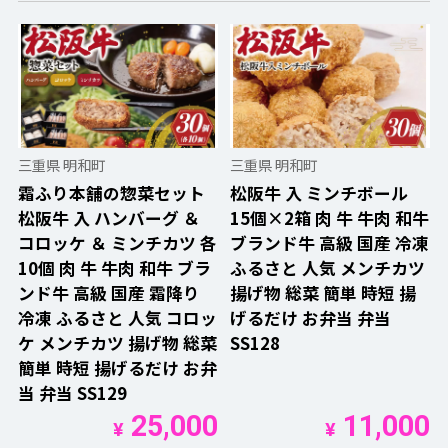
三重県 明和町
三重県 明和町
霜ふり本舗の惣菜セット
松阪牛 入 ミンチボール
松阪牛 入 ハンバーグ ＆
15個×2箱 肉 牛 牛肉 和牛
コロッケ ＆ ミンチカツ 各
ブランド牛 高級 国産 冷凍
10個 肉 牛 牛肉 和牛 ブラ
ふるさと 人気 メンチカツ
ンド牛 高級 国産 霜降り
揚げ物 総菜 簡単 時短 揚
冷凍 ふるさと 人気 コロッ
げるだけ お弁当 弁当
ケ メンチカツ 揚げ物 総菜
SS128
簡単 時短 揚げるだけ お弁
当 弁当 SS129
25,000
11,000
¥
¥