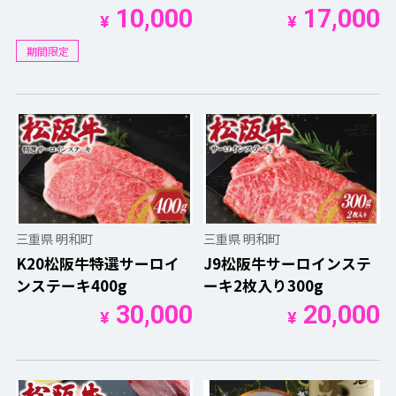
10,000
17,000
¥
¥
期間限定
三重県 明和町
三重県 明和町
K20松阪牛特選サーロイ
J9松阪牛サーロインステ
ンステーキ400g
ーキ2枚入り300g
30,000
20,000
¥
¥