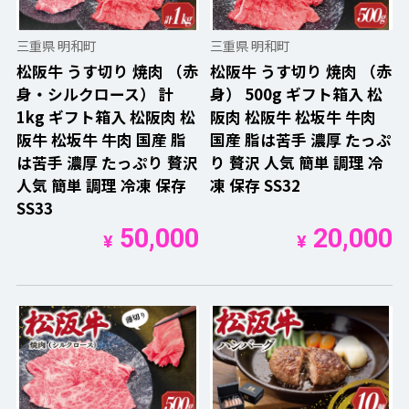
三重県 明和町
三重県 明和町
松阪牛 うす切り 焼肉 （赤
松阪牛 うす切り 焼肉 （赤
身・シルクロース） 計
身） 500g ギフト箱入 松
1kg ギフト箱入 松阪肉 松
阪肉 松阪牛 松坂牛 牛肉
阪牛 松坂牛 牛肉 国産 脂
国産 脂は苦手 濃厚 たっぷ
は苦手 濃厚 たっぷり 贅沢
り 贅沢 人気 簡単 調理 冷
人気 簡単 調理 冷凍 保存
凍 保存 SS32
SS33
50,000
20,000
¥
¥