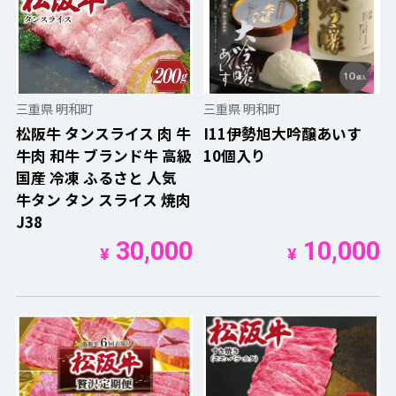
三重県 明和町
三重県 明和町
松阪牛 タンスライス 肉 牛
I11伊勢旭大吟醸あいす
牛肉 和牛 ブランド牛 高級
10個入り
国産 冷凍 ふるさと 人気
牛タン タン スライス 焼肉
J38
30,000
10,000
¥
¥