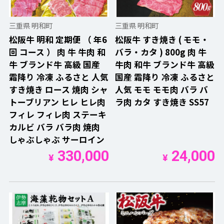
三重県 明和町
三重県 明和町
松阪牛 明和 定期便 （ 年6
松阪牛 すき焼き ( モモ・
回 コース ） 肉 牛 牛肉 和
バラ・カタ ) 800g 肉 牛
牛 ブランド牛 高級 国産
牛肉 和牛 ブランド牛 高級
霜降り 冷凍 ふるさと 人気
国産 霜降り 冷凍 ふるさと
すき焼き ロース 焼肉 シャ
人気 モモ モモ肉 バラ バ
トーブリアン ヒレ ヒレ肉
ラ肉 カタ すき焼き SS57
フィレ フィレ肉 ステーキ
カルビ バラ バラ肉 焼肉
しゃぶしゃぶ サーロイン
330,000
24,000
¥
¥