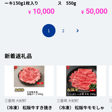
ーキ150g1枚入り
ス 550g
10,000
50,000
¥
¥
1
2
»
新着返礼品
三重県 大紀町
三重県 大紀町
（冷凍） 松阪牛すき焼き
（冷凍） 松阪牛モモしゃ