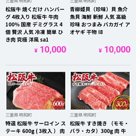
三重県 明和町
三重県 明和町
松阪牛 焼くだけ ハンバー
青柳姫貝（珍味）貝 魚介
グ 4枚入り 松坂牛 牛肉
魚貝 海鮮 新鮮 人気 高級
100％ 国産 デミグラス 4
珍味 おつまみ バカガイ ア
個 贅沢 人気 冷凍 簡単 ひ
オヤギ 干物 I8
き肉 究極 洋風 sa1
10,000
10,000
¥
¥
三重県 明和町
三重県 明和町
特選 松阪牛 サーロイン ス
松阪牛 すき焼き （モモ・
テーキ 600g ( 3枚入 ） 肉
バラ・カタ）300g 肉 牛