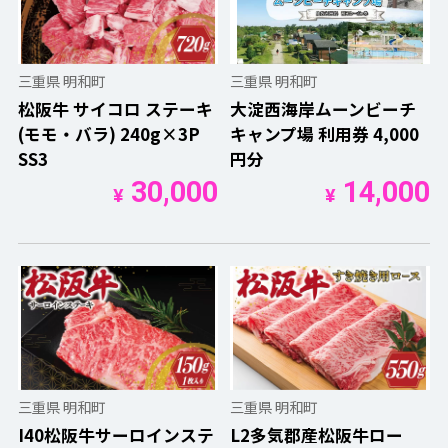
三重県 明和町
三重県 明和町
松阪牛 サイコロ ステーキ
大淀西海岸ムーンビーチ
(モモ・バラ) 240g×3P
キャンプ場 利用券 4,000
SS3
円分
30,000
14,000
¥
¥
三重県 明和町
三重県 明和町
I40松阪牛サーロインステ
L2多気郡産松阪牛ロー