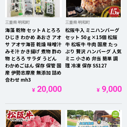
三重県 明和町
三重県 明和町
海藻 乾物 セット A とろろ
松阪牛入 ミニハンバーグ
ひじき わかめ あおさ アオ
セット 50ｇ×15個 松阪
サ アオサ海苔 乾燥 味噌汁
牛 松坂牛 牛肉 国産 たっ
みそ汁 かき揚げ 煮物 酢の
ぷり 贅沢 ハンバーグ 人気
物 とろろ サラダ うどん
ミニ 小さめ 弁当 簡単 調
わかめごはん 保存 保管 国
理 冷凍 保存 SS127
産 伊勢志摩産 無添加 詰め
合わせ mh3
20,000
9,000
¥
¥