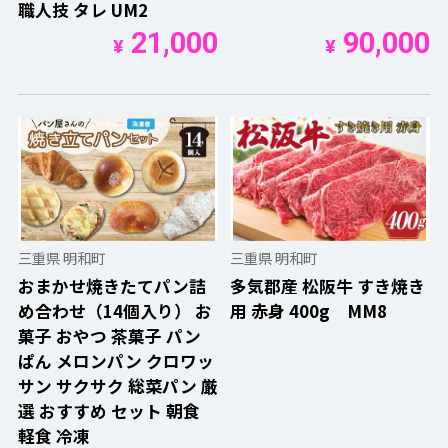
職人技 タレ UM2
21,000
90,000
¥
¥
三重県 明和町
三重県 明和町
おまかせ焼きたてパン詰
多気郡産 松阪牛 すき焼き
め合わせ（14個入り） お
用 赤身 400g MM8
菓子 おやつ 茶菓子 パン
ぱん メロンパン クロワッ
サン サクサク 総菜パン 厳
選 おすすめ セット 朝食
軽食 冷凍