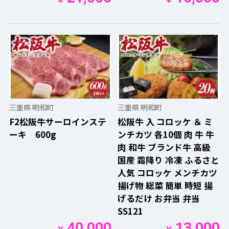
三重県 明和町
三重県 明和町
F2松阪牛サーロインステ
松阪牛 入 コロッケ ＆ ミ
ーキ 600g
ンチカツ 各10個 肉 牛 牛
肉 和牛 ブランド牛 高級
国産 霜降り 冷凍 ふるさと
人気 コロッケ メンチカツ
揚げ物 総菜 簡単 時短 揚
げるだけ お弁当 弁当
SS121
40,000
13,000