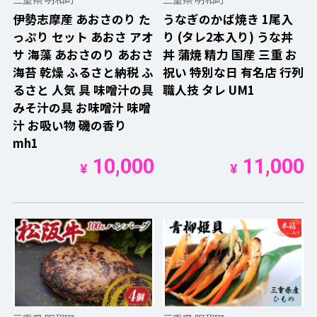
伊勢志摩産 あおさのり た
うなぎのかば焼き 1尾入
っぷり セット あおさ アオ
り (タレ2本入り) うな丼
サ 海藻 あおさのり あおさ
丼 蒲焼 精力 国産 三重 お
海苔 乾燥 ふるさと納税 ふ
祝い 特別な日 有名店 行列
るさと 人気 具 味噌汁の具
職人技 タレ UM1
みそ汁の具 お味噌汁 味噌
汁 お吸い物 磯の香り
mh1
10,000
11,000
¥
¥