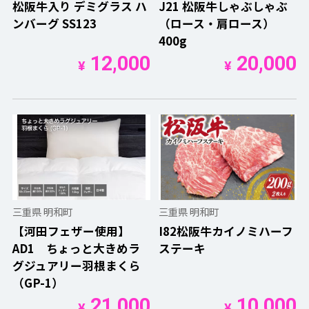
松阪牛入り デミグラス ハ
J21 松阪牛しゃぶしゃぶ
ンバーグ SS123
（ロース・肩ロース）
400g
12,000
20,000
¥
¥
三重県 明和町
三重県 明和町
【河田フェザー使用】
I82松阪牛カイノミハーフ
AD1 ちょっと大きめラ
ステーキ
グジュアリー羽根まくら
（GP-1）
21,000
10,000
¥
¥