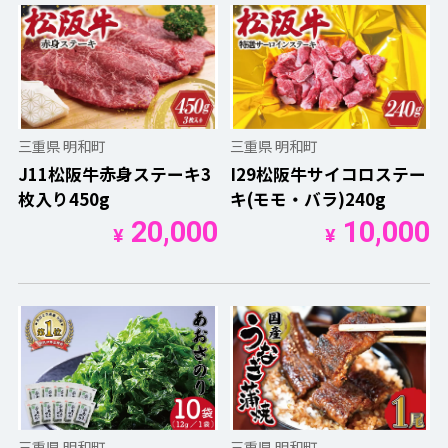
三重県 明和町
三重県 明和町
J11松阪牛赤身ステーキ3
I29松阪牛サイコロステー
枚入り450g
キ(モモ・バラ)240g
20,000
10,000
¥
¥
三重県 明和町
三重県 明和町