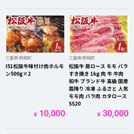
三重県 明和町
三重県 明和町
I51松阪牛味付け肉ホルモ
松阪牛 肩ロース モモ バラ
ン500g×2
すき焼き 1kg 肉 牛 牛肉
和牛 ブランド牛 高級 国産
霜降り 冷凍 ふるさと 人気
モモ肉 バラ肉 カタロース
SS20
10,000
30,000
¥
¥