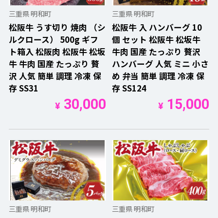
三重県 明和町
三重県 明和町
松阪牛 うす切り 焼肉 （シ
松阪牛 入 ハンバーグ 10
ルクロース） 500g ギフ
個 セット 松阪牛 松坂牛
ト箱入 松阪肉 松阪牛 松坂
牛肉 国産 たっぷり 贅沢
牛 牛肉 国産 たっぷり 贅
ハンバーグ 人気 ミニ 小さ
沢 人気 簡単 調理 冷凍 保
め 弁当 簡単 調理 冷凍 保
存 SS31
存 SS124
30,000
15,000
¥
¥
三重県 明和町
三重県 明和町