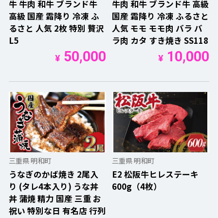
牛 牛肉 和牛 ブランド牛
牛肉 和牛 ブランド牛 高級
高級 国産 霜降り 冷凍 ふ
国産 霜降り 冷凍 ふるさと
るさと 人気 2枚 特別 贅沢
人気 モモ モモ肉 バラ バ
L5
ラ肉 カタ すき焼き SS118
50,000
10,000
¥
¥
三重県 明和町
三重県 明和町
うなぎのかば焼き 2尾入
E2 松阪牛ヒレステーキ
り (タレ4本入り) うな丼
600g（4枚）
丼 蒲焼 精力 国産 三重 お
祝い 特別な日 有名店 行列