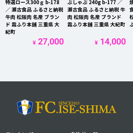
特選ロース300ｇ b-178
ぶしゃぶ 240g b-177 ／
焼
／ 瀬古食品 ふるさと納税
瀬古食品 ふるさと納税 牛
牛肉 松阪肉 名産 ブラン
肉 松阪肉 名産 ブランド
ド 霜ふり本舗 三重県 大
霜ふり本舗 三重県 大紀町
紀町
27,000
14,000
¥
¥